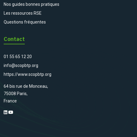
Nos guides bonnes pratiques
Les ressources RSE
Questions fréquentes
Contact
01 55 65 12 20
info@scopbtp.org
https://www.scopbtp.org
64 bis rue de Monceau,
75008 Paris,
France