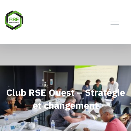
Club RSE Ouest – Stratégie
et changement