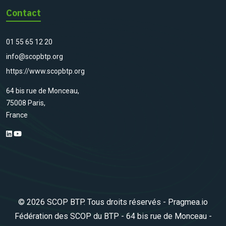
Contact
01 55 65 12 20
info@scopbtp.org
https://www.scopbtp.org
64 bis rue de Monceau,
75008 Paris,
France
© 2026
SCOP BTP
. Tous droits réservés -
Pragmea.io
Fédération des SCOP du BTP - 64 bis rue de Monceau -