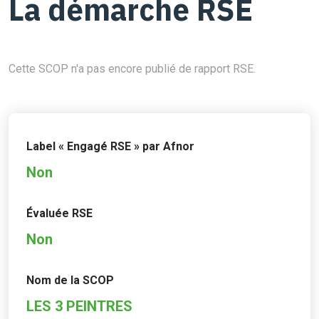
La démarche RSE
Cette SCOP n'a pas encore publié de rapport RSE.
Label « Engagé RSE » par Afnor
Non
Évaluée RSE
Non
Nom de la SCOP
LES 3 PEINTRES