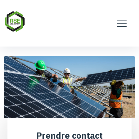
Accueil
Les SCOP BTP engagées
LES 3 PEINTRES
Prendre contact