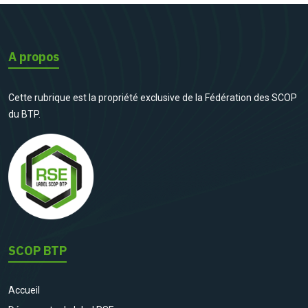
A propos
Cette rubrique est la propriété exclusive de la Fédération des SCOP
du BTP.
SCOP BTP
Accueil