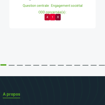
Question centrale : Engagement sociétal
ODD concernée(s) :
4
1
8
A propos