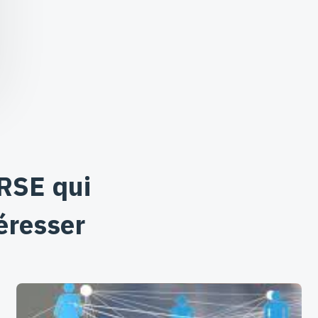
 RSE qui
éresser